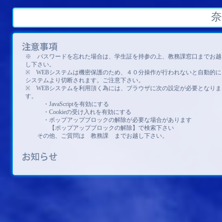
奈
※　パスワードを忘れた場合は、学生証を持参の上、教務課窓口までお越
し下さい。　
※　WEBシステムは機密保護のため、４０分操作が行われないと自動的に
システムより切断されます。ご注意下さい。　
※　WEBシステムを利用頂く為には、ブラウザに次の設定が必要となりま
す。　
　　　・JavaScriptを有効にする　
　　　・Cookieの受け入れを有効にする　
　　　・ポップアップブロックの解除が必要な場合があります　
　　　　【ポップアップブロックの解除】で検索下さい　
　　その他、ご質問は　教務課　までお越し下さい。　